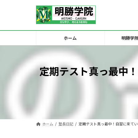
コ
ナ
ン
ビ
テ
ゲ
ン
ー
ツ
シ
ホーム
明勝学
へ
ョ
ス
ン
キ
に
ッ
移
定期テスト真っ最中！
プ
動
ホーム
塾長日記
定期テスト真っ最中！自習に来てい