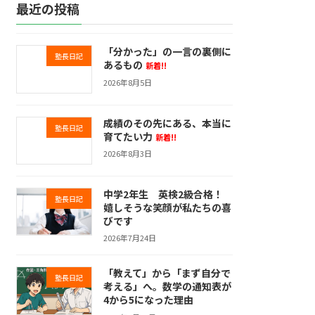
最近の投稿
「分かった」の一言の裏側に
塾長日記
あるもの
新着!!
2026年8月5日
成績のその先にある、本当に
塾長日記
育てたい力
新着!!
2026年8月3日
中学2年生 英検2級合格！
塾長日記
嬉しそうな笑顔が私たちの喜
びです
2026年7月24日
「教えて」から「まず自分で
塾長日記
考える」へ。数学の通知表が
4から5になった理由