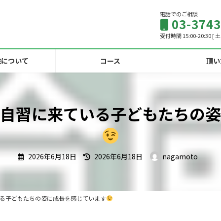
電話でのご相談
03-3743
受付時間 15:00-20:30 
院について
コース
頂い
自習に来ている子どもたちの姿
最
2026年6月18日
2026年6月18日
nagamoto
終
更
新
日
時
:
る子どもたちの姿に成長を感じています