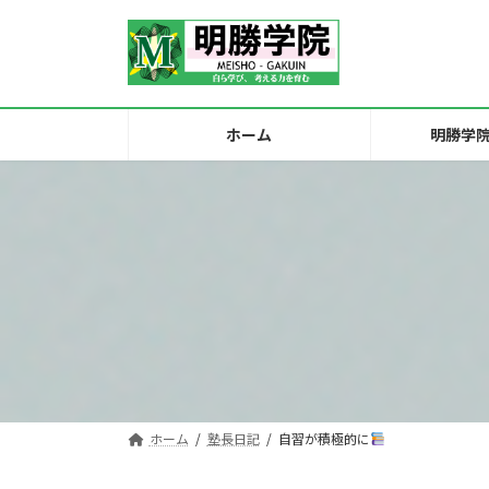
コ
ナ
ン
ビ
テ
ゲ
ン
ー
ツ
シ
ホーム
明勝学
へ
ョ
ス
ン
キ
に
ッ
移
プ
動
ホーム
塾長日記
自習が積極的に