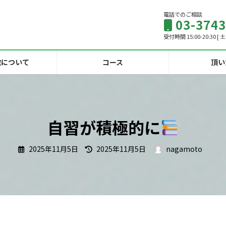
電話でのご相談
03-3743
受付時間 15:00-20:30 
院について
コース
頂い
自習が積極的に
最
2025年11月5日
2025年11月5日
nagamoto
終
更
新
日
時
: