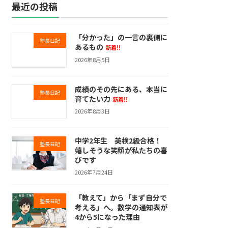
最近の投稿
「分かった」の一言の裏側に
塾長日記
あるもの
新着!!
2026年8月5日
成績のその先にある、本当に
塾長日記
育てたい力
新着!!
2026年8月3日
中学2年生 英検2級合格！
塾長日記
嬉しそうな笑顔が私たちの喜
びです
2026年7月24日
「教えて」から「まず自分で
塾長日記
考える」へ。数学の通知表が
4から5になった理由